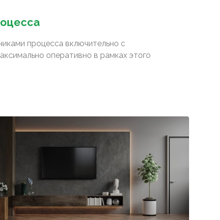
роцесса
сниками процесса включительно с
аксимально оперативно в рамках этого