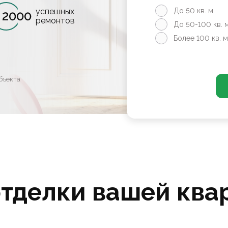
успешных
До 50 кв. м.
2000
ремонтов
До 50-100 кв. м
Более 100 кв. м
бъекта
отделки вашей ква