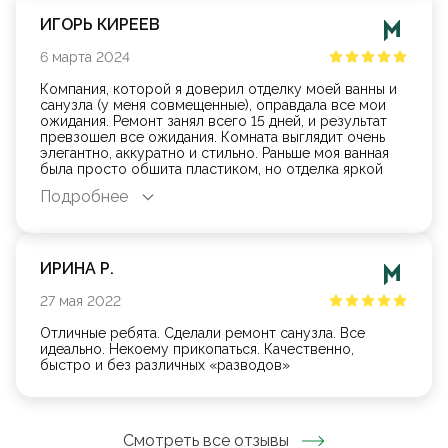
ИГОРЬ КИРЕЕВ
6
марта
2024
Компания, которой я доверил отделку моей ванны и
санузла (у меня совмещенные), оправдала все мои
ожидания. Ремонт занял всего 15 дней, и результат
превзошел все ожидания. Комната выглядит очень
элегантно, аккуратно и стильно. Раньше моя ванная
была просто обшита пластиком, но отделка яркой
необычной плиткой мне нравится гораздо больше. Я
Подробнее
очень благодарен Сервис для ремонта!
ИРИНА Р.
27
мая
2022
Отличные ребята. Сделали ремонт санузла. Все
идеально. Некоему прикопаться. Качественно,
быстро и без различных «разводов»
Смотреть все отзывы