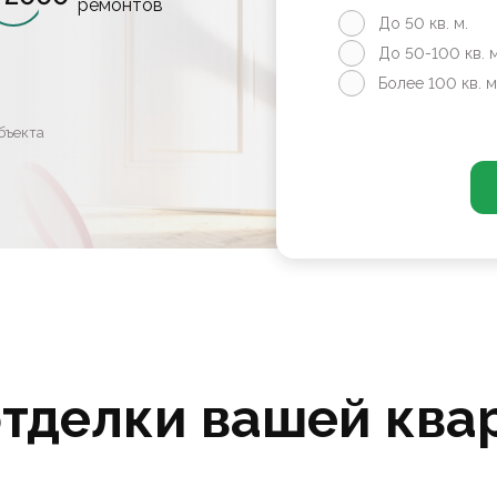
ремонтов
До 50 кв. м.
До 50-100 кв. м
Более 100 кв. м
бъекта
отделки вашей ква