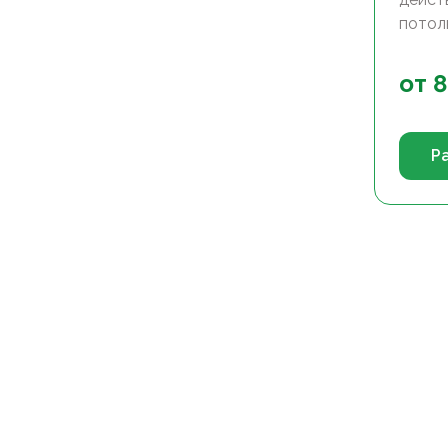
потол
от
8
Р