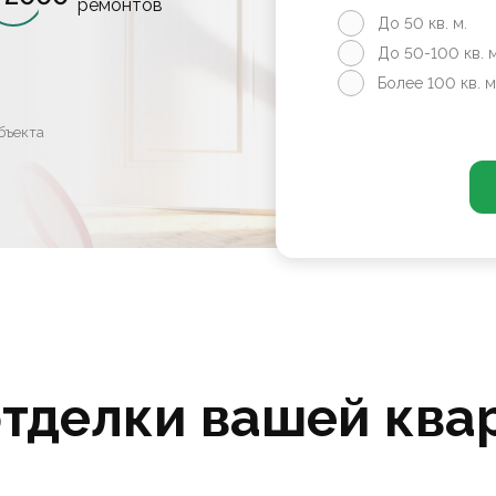
ремонтов
До 50 кв. м.
До 50-100 кв. м
Более 100 кв. м
бъекта
отделки вашей ква