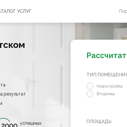
АТАЛОГ УСЛУГ
По
тском
Рассчитат
ТИП ПОМЕЩЕНИЯ
нта
Новостройка
а результат
Вторичка
ы
ПЛОЩАДЬ:
успешных
2000