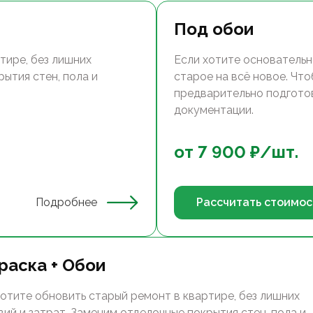
Под обои
тире, без лишних
Если хотите основательн
ытия стен, пола и
старое на всё новое. Чт
предварительно подгото
документации.
от
7 900
₽/
шт.
Подробнее
Рассчитать стоимос
раска + Обои
хотите обновить старый ремонт в квартире, без лишних
вий и затрат. Заменим отделочные покрытия стен, пола и