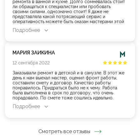
ремонта в ванной и кухне. Долго сомневалась стоит
ли обращаться к специалистам или пробовать
своими силами…однозначно стоит! Я даже не
представляла какой потрясающий сервис и
оперативность можете быть оказан мастерами этой
компании! Отдельное спасибо нашей бригаде,мы
Подробнее
безмерно вам благодарны!!!
МАРИЯ ЗАИКИНА
12
сентября
2022
Заказывали ремонт в детской и в санузле. В этот же
день к нам выехал мастер, оценил фронт работы,
составили смету и договор. Качество работы
понравилось. Придраться было не к чему. Работа
была выполнена в срок по договору, что очень
порадовало. По смете тоже сошлись идеально.
Благодарю!!!
Подробнее
Смотреть все отзывы