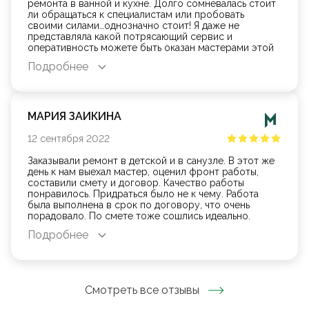
ремонта в ванной и кухне. Долго сомневалась стоит
ли обращаться к специалистам или пробовать
своими силами…однозначно стоит! Я даже не
представляла какой потрясающий сервис и
оперативность можете быть оказан мастерами этой
компании! Отдельное спасибо нашей бригаде,мы
Подробнее
безмерно вам благодарны!!!
МАРИЯ ЗАИКИНА
12
сентября
2022
Заказывали ремонт в детской и в санузле. В этот же
день к нам выехал мастер, оценил фронт работы,
составили смету и договор. Качество работы
понравилось. Придраться было не к чему. Работа
была выполнена в срок по договору, что очень
порадовало. По смете тоже сошлись идеально.
Благодарю!!!
Подробнее
Смотреть все отзывы