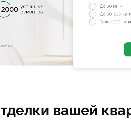
успешных
До 50 кв. м.
2000
ремонтов
До 50-100 кв. м
Более 100 кв. м
бъекта
отделки вашей ква