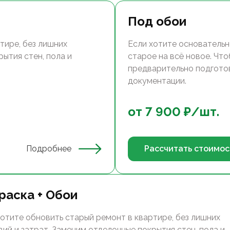
Под обои
тире, без лишних
Если хотите основательн
ытия стен, пола и
старое на всё новое. Чт
предварительно подгото
документации.
от
7 900
₽/
шт.
Подробнее
Рассчитать стоимос
раска + Обои
хотите обновить старый ремонт в квартире, без лишних
вий и затрат. Заменим отделочные покрытия стен, пола и