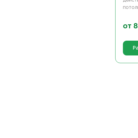
потол
от
8
Р