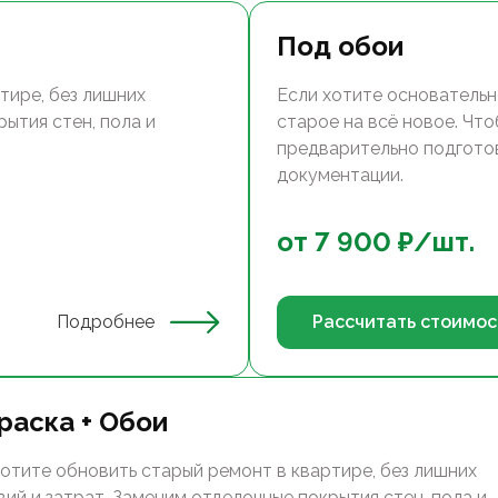
Под обои
тире, без лишних
Если хотите основательн
ытия стен, пола и
старое на всё новое. Чт
предварительно подгото
документации.
от
7 900
₽/
шт.
Подробнее
Рассчитать стоимос
раска + Обои
хотите обновить старый ремонт в квартире, без лишних
вий и затрат. Заменим отделочные покрытия стен, пола и