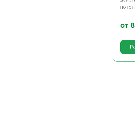
потол
от
8
Р