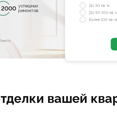
успешных
До 50 кв. м.
2000
ремонтов
До 50-100 кв. м
Более 100 кв. м
бъекта
отделки вашей ква