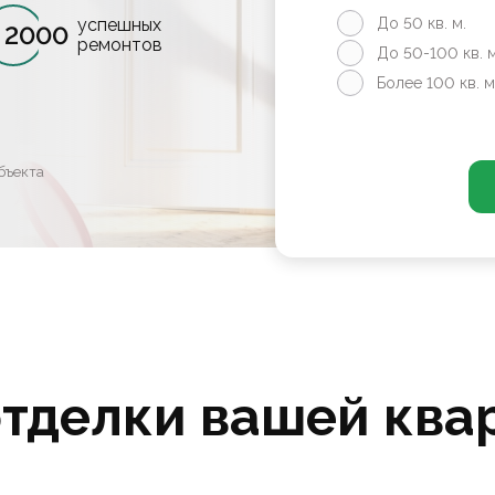
успешных
До 50 кв. м.
2000
ремонтов
До 50-100 кв. м
Более 100 кв. м
бъекта
отделки вашей ква