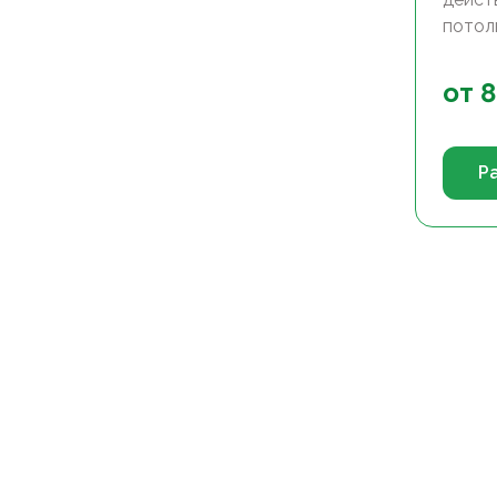
потол
от
8
Р