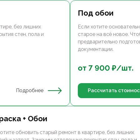
Под обои
тире, без лишних
Если хотите основательн
ытия стен, пола и
старое на всё новое. Чт
предварительно подгото
документации.
от
7 900
₽/
шт.
Подробнее
Рассчитать стоимос
раска + Обои
хотите обновить старый ремонт в квартире, без лишних
вий и затрат. Заменим отделочные покрытия стен, пола и