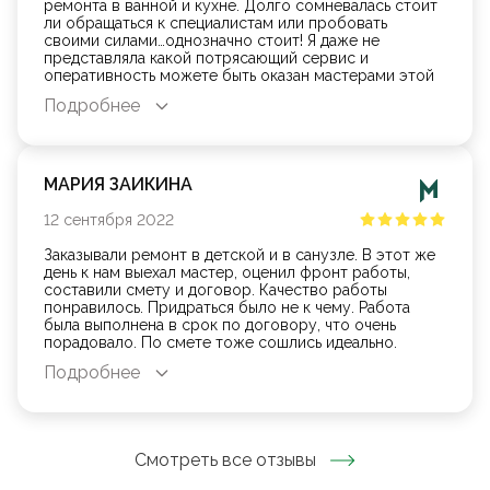
ремонта в ванной и кухне. Долго сомневалась стоит
ли обращаться к специалистам или пробовать
своими силами…однозначно стоит! Я даже не
представляла какой потрясающий сервис и
оперативность можете быть оказан мастерами этой
компании! Отдельное спасибо нашей бригаде,мы
Подробнее
безмерно вам благодарны!!!
МАРИЯ ЗАИКИНА
12
сентября
2022
Заказывали ремонт в детской и в санузле. В этот же
день к нам выехал мастер, оценил фронт работы,
составили смету и договор. Качество работы
понравилось. Придраться было не к чему. Работа
была выполнена в срок по договору, что очень
порадовало. По смете тоже сошлись идеально.
Благодарю!!!
Подробнее
Смотреть все отзывы