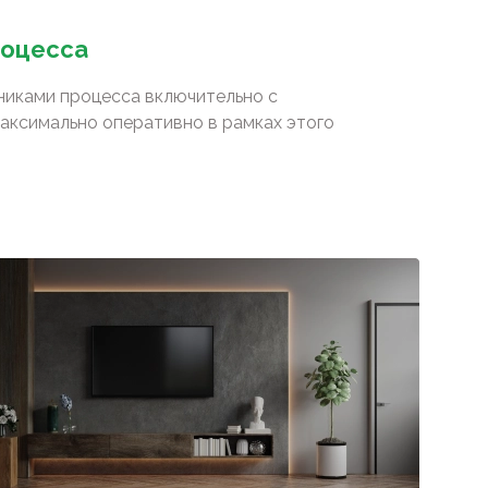
роцесса
сниками процесса включительно с
аксимально оперативно в рамках этого