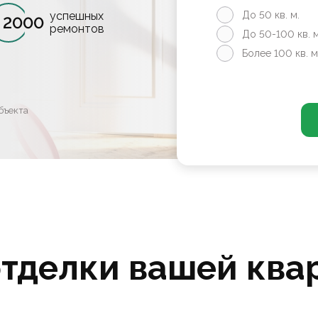
успешных
До 50 кв. м.
2000
ремонтов
До 50-100 кв. м
Более 100 кв. м
бъекта
отделки вашей ква