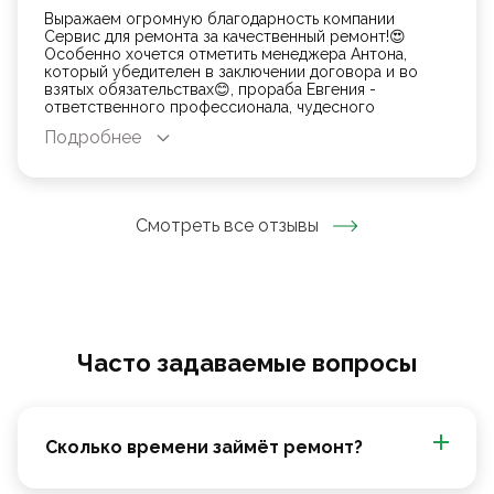
Выражаем огромную благодарность компании
Сервис для ремонта за качественный ремонт!😍
Особенно хочется отметить менеджера Антона,
который убедителен в заключении договора и во
взятых обязательствах😊, прораба Евгения -
ответственного профессионала, чудесного
человека, чутко инструктирующего по ходу ремонта
Подробнее
с блестящим результатом и Зохида, чьи золотые
ручки старательно сделали нам квартирный шедевр
😍 От всей души рекомендуем делать ремонт с
вышеупомянутой бригадой ❤️
Смотреть все отзывы
Часто задаваемые вопросы
Сколько времени займёт ремонт?