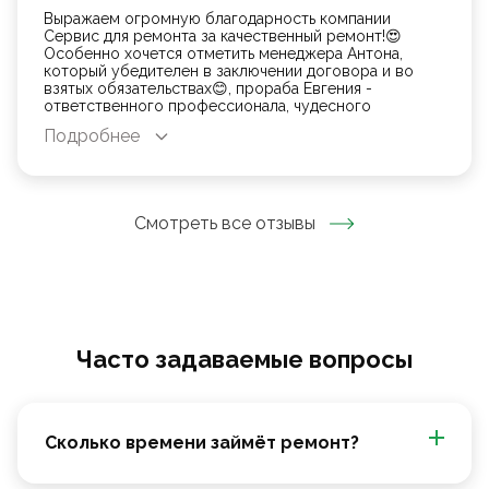
Выражаем огромную благодарность компании
Сервис для ремонта за качественный ремонт!😍
Особенно хочется отметить менеджера Антона,
который убедителен в заключении договора и во
взятых обязательствах😊, прораба Евгения -
ответственного профессионала, чудесного
человека, чутко инструктирующего по ходу ремонта
Подробнее
с блестящим результатом и Зохида, чьи золотые
ручки старательно сделали нам квартирный шедевр
😍 От всей души рекомендуем делать ремонт с
вышеупомянутой бригадой ❤️
Смотреть все отзывы
Часто задаваемые вопросы
Сколько времени займёт ремонт?