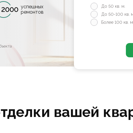
успешных
До 50 кв. м.
2000
ремонтов
До 50-100 кв. м
Более 100 кв. м
бъекта
отделки вашей ква