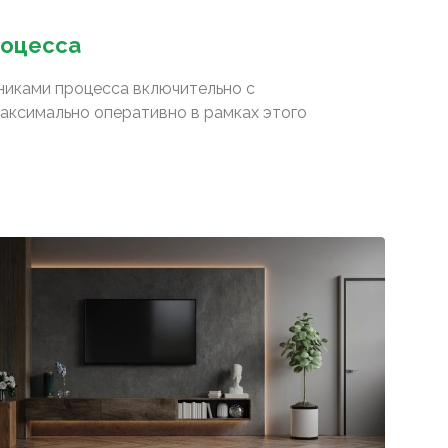
роцесса
сниками процесса включительно с
аксимально оперативно в рамках этого