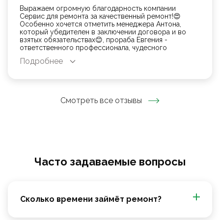
Выражаем огромную благодарность компании
Сервис для ремонта за качественный ремонт!😍
Особенно хочется отметить менеджера Антона,
который убедителен в заключении договора и во
взятых обязательствах😊, прораба Евгения -
ответственного профессионала, чудесного
человека, чутко инструктирующего по ходу ремонта
Подробнее
с блестящим результатом и Зохида, чьи золотые
ручки старательно сделали нам квартирный шедевр
😍 От всей души рекомендуем делать ремонт с
вышеупомянутой бригадой ❤️
Смотреть все отзывы
Часто задаваемые вопросы
Сколько времени займёт ремонт?