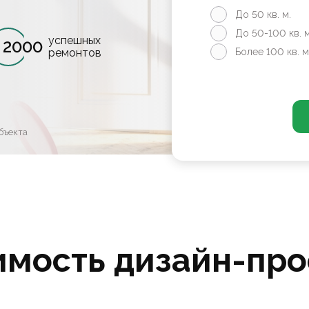
До 50 кв. м.
До 50-100 кв. м
успешных
2000
ремонтов
Более 100 кв. м
бъекта
имость дизайн-про