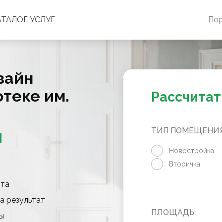
АТАЛОГ УСЛУГ
По
зайн
теке им.
Рассчитат
ТИП ПОМЕЩЕНИЯ
М
Новостройка
Вторичка
нта
а результат
ПЛОЩАДЬ:
ы