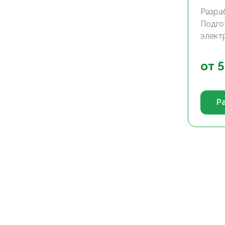
Разра
Подго
электр
от
5
Р