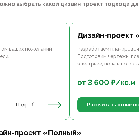
можно выбрать какой дизайн проект подходи для
Дизайн-проект 
том ваших пожеланий.
Разработаем планировоч
ели.
Подготовим чертежи, пла
электрике, пола и потолка..
от
3 600
₽/
кв.м
Подробнее
Рассчитать стоимос
айн-проект «Полный»