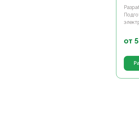
Разра
Подго
электр
от
5
Р