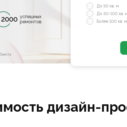
До 50 кв. м.
До 50-100 кв. м
успешных
2000
ремонтов
Более 100 кв. м
бъекта
имость дизайн-про