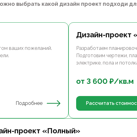
можно выбрать какой дизайн проект подходи для
Дизайн-проект 
том ваших пожеланий.
Разработаем планировоч
ели.
Подготовим чертежи, пла
электрике, пола и потолка..
от
3 600
₽/
кв.м
Подробнее
Рассчитать стоимос
айн-проект «Полный»