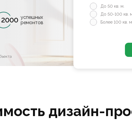
До 50 кв. м.
До 50-100 кв. м
успешных
2000
ремонтов
Более 100 кв. м
бъекта
имость дизайн-про