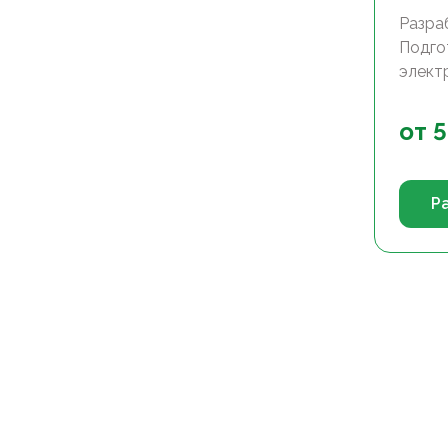
Разра
Подго
электр
от
5
Р