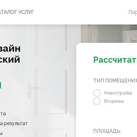
АТАЛОГ УСЛУГ
По
зайн
ский
Рассчитат
ТИП ПОМЕЩЕНИЯ
М
Новостройка
Вторичка
нта
а результат
ПЛОЩАДЬ:
ы