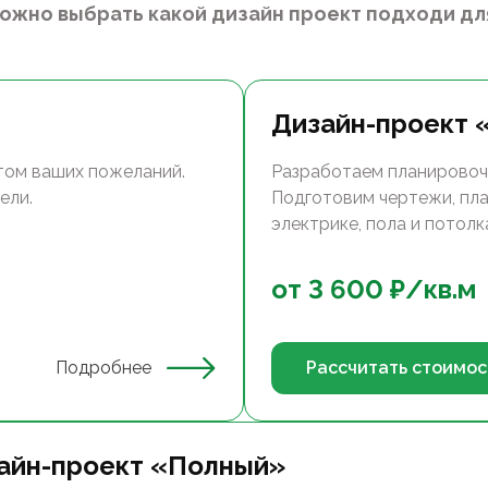
можно выбрать какой дизайн проект подходи для
Дизайн-проект 
том ваших пожеланий.
Разработаем планировоч
ели.
Подготовим чертежи, пла
электрике, пола и потолка..
от
3 600
₽/
кв.м
Подробнее
Рассчитать стоимос
айн-проект «Полный»