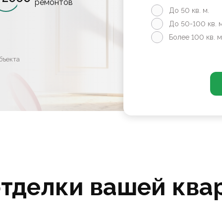
ремонтов
До 50 кв. м.
До 50-100 кв. м
Более 100 кв. м
бъекта
отделки вашей ква