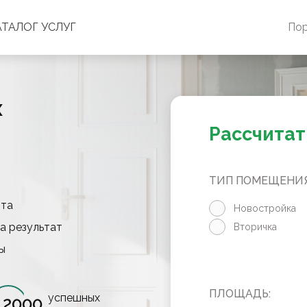
АТАЛОГ УСЛУГ
По
х
Рассчитат
ТИП ПОМЕЩЕНИЯ
нта
Новостройка
а результат
Вторичка
ы
ПЛОЩАДЬ:
успешных
2000