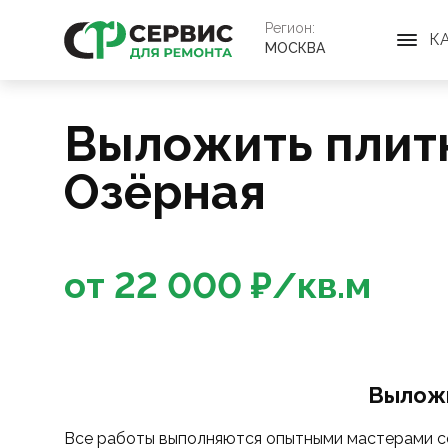
Регион:
К
МОСКВА
Выложить плитк
Озёрная
от
22 000
₽/
кв.м
Выложи
Все работы выполняются опытными мастерами со