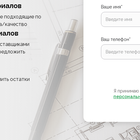
риалов
Ваше имя*
е подходящие по
а/качество
иалов
Ваш телефон*
оставщиками
редложить
ить остатки
Я принимаю
персональ